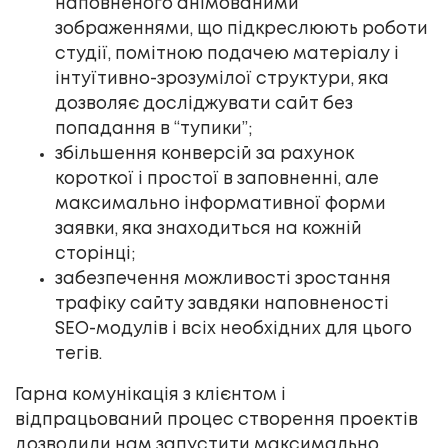
наповненого анімованими
зображеннями, що підкреслюють роботи
студії, помітною подачею матеріалу і
інтуїтивно-зрозумілої структури, яка
дозволяє досліджувати сайт без
попадання в “тупики”;
збільшення конверсій за рахунок
короткої і простої в заповненні, але
максимально інформативної форми
заявки, яка знаходиться на кожній
сторінці;
забезпечення можливості зростання
трафіку сайту завдяки наповненості
SEO-модулів і всіх необхідних для цього
тегів.
Гарна комунікація з клієнтом і
відпрацьований процес створення проектів
дозволили нам запустити максимально